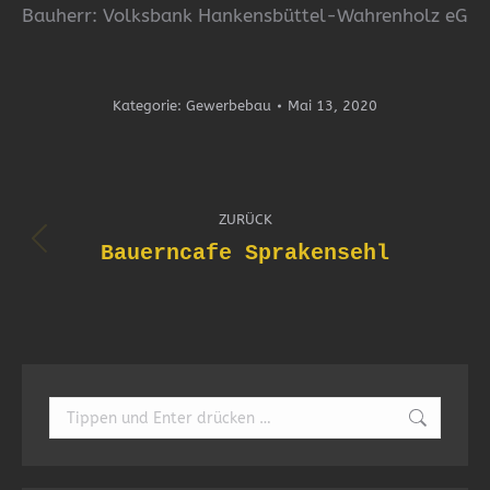
Bauherr: Volksbank Hankensbüttel-Wahrenholz eG
Kategorie:
Gewerbebau
Mai 13, 2020
Album-
ZURÜCK
Navigation
Bauerncafe Sprakensehl
Vorheriges
Album:
Search: