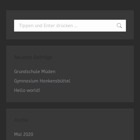
Search:
Neueste Beiträge
Grundschule Müden
Gymnasium Hankensbüttel
Hello world!
Archiv
Mai 2020