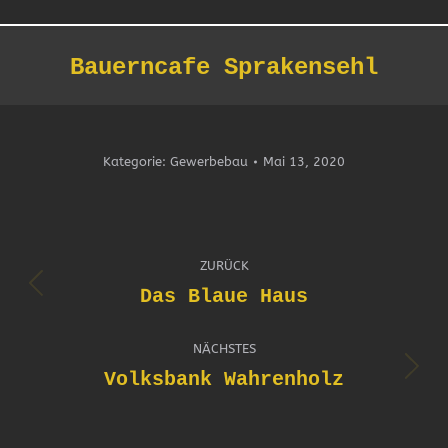
Bauerncafe Sprakensehl
Sie befinden sich hier:
Kategorie:
Gewerbebau
Mai 13, 2020
Album-
ZURÜCK
Navigation
Das Blaue Haus
Vorheriges
Album:
NÄCHSTES
Volksbank Wahrenholz
Nächstes
Album: